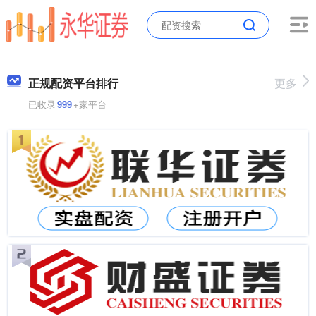
正规配资平台排行
更多
已收录
999
+家平台