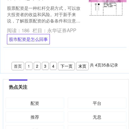
股票配资是一种杠杆交易方式，可以放
大投资者的收益和风险。对于新手来
说，了解股票配资的必备条件和注意事
项至关重要。 **必备条件：** * **资金账
阅读：
186
栏目：
永华证券APP
户：**需要....
股市配资是怎么回事
共
4
页
35
条记录
首页
1
2
3
4
下一页
末页
热点关注
配资
平台
推荐
无息