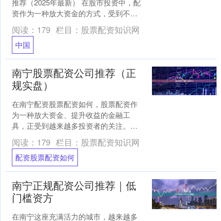
推荐（2025年最新） 在股市投资中，配
资作为一种放大资金的方式，受到不少
投资者的关注。然而，面对市场上众多
阅读：
179
栏目：
股票配资知识网
的配资公司，如....
中国
南宁股票配资公司推荐（正
规实盘）
在南宁配资股票配资如何，股票配资作
为一种放大资金、提升收益的金融工
具，正受到越来越多投资者的关注。然
而，市场上配资公司良莠不齐，如何找
阅读：
179
栏目：
股票配资知识网
到一家**正规实盘**的配....
配资股票配资如何
南宁正规配资公司推荐｜低
门槛资方
在南宁这座充满活力的城市，越来越多