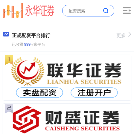
正规配资平台排行
更多
已收录
999
+家平台