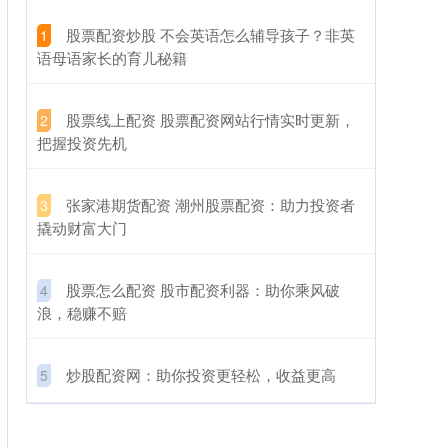
​股票配资炒股 不会英语怎么辅导孩子？非英
1
语母语家长的育儿秘籍
​股票线上配资 股票配资网站行情实时更新，
2
把握投资先机
​张家港期货配资 潮州股票配资：助力投资者
3
撬动财富大门
​股票怎么配资 股市配资利器：助你乘风破
4
浪，稳赚不赔
​炒股配资网：助你投资更轻松，收益更高
5