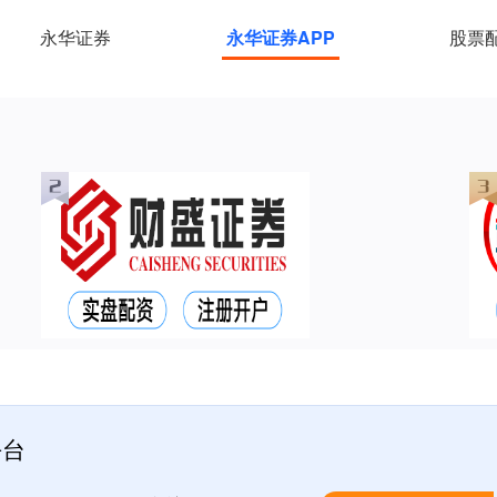
永华证券
永华证券APP
股票
平台