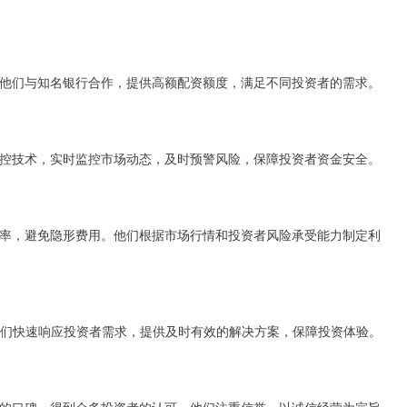
他们与知名银行合作，提供高额配资额度，满足不同投资者的需求。
控技术，实时监控市场动态，及时预警风险，保障投资者资金安全。
率，避免隐形费用。他们根据市场行情和投资者风险承受能力制定利
。他们快速响应投资者需求，提供及时有效的解决方案，保障投资体验。