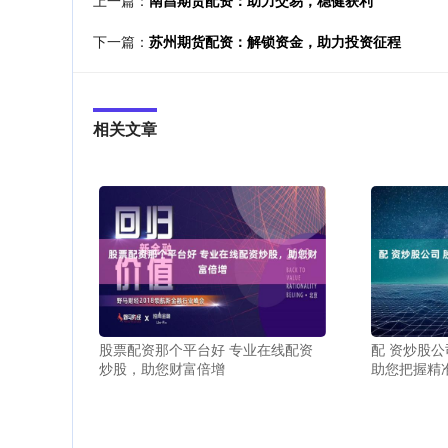
上一篇：
南昌期货配资：助力交易，稳健获利
下一篇：
苏州期货配资：解锁资金，助力投资征程
相关文章
股票配资那个平台好 专业在线配资
配 资炒股公
炒股，助您财富倍增
助您把握精