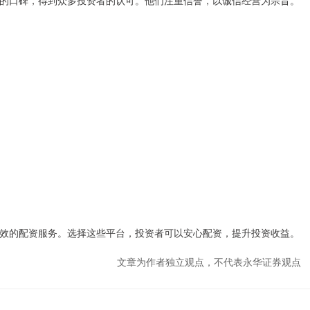
的口碑，得到众多投资者的认可。他们注重信誉，以诚信经营为宗旨。
效的配资服务。选择这些平台，投资者可以安心配资，提升投资收益。
文章为作者独立观点，不代表永华证券观点