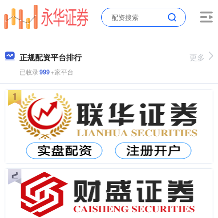
正规配资平台排行
更多
已收录
999
+家平台